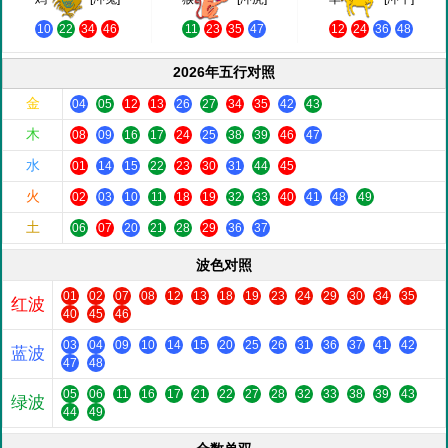
10
22
34
46
11
23
35
47
12
24
36
48
2026年五行对照
金
04
05
12
13
26
27
34
35
42
43
木
08
09
16
17
24
25
38
39
46
47
水
01
14
15
22
23
30
31
44
45
火
02
03
10
11
18
19
32
33
40
41
48
49
土
06
07
20
21
28
29
36
37
波色对照
01
02
07
08
12
13
18
19
23
24
29
30
34
35
红波
40
45
46
03
04
09
10
14
15
20
25
26
31
36
37
41
42
蓝波
47
48
05
06
11
16
17
21
22
27
28
32
33
38
39
43
绿波
44
49