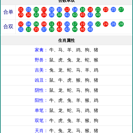
合数单双
01
03
05
07
09
10
12
14
16
18
21
23
25
27
合单
29
30
32
34
36
38
41
43
45
47
49
02
04
06
08
11
13
15
17
19
20
22
24
26
28
合双
31
33
35
37
39
40
42
44
46
48
生肖属性
家禽：
牛、马、羊、鸡、狗、猪
野兽：
鼠、虎、兔、龙、蛇、猴
吉美：
兔、龙、蛇、马、羊、鸡
凶丑：
鼠、牛、虎、猴、狗、猪
阴性：
鼠、龙、蛇、马、狗、猪
阳性：
牛、虎、兔、羊、猴、鸡
单笔：
鼠、龙、蛇、马、鸡、猪
双笔：
牛、虎、兔、羊、猴、狗
天肖：
牛、兔、龙、马、猴、猪