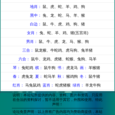
地肖：
鼠、虎、蛇、羊、鸡、狗
黑中：
兔、龙、蛇、马、羊、猴
白边：
鼠、牛、虎、鸡、狗、猪
女肖：
兔、蛇、羊、鸡、猪(五宫肖)
男肖：
鼠、牛、虎、龙、马、猴、狗
三合：
鼠龙猴、牛蛇鸡、虎马狗、兔羊猪
六合：
鼠牛、龙鸡、虎猪、蛇猴、兔狗、马羊
琴：
兔蛇鸡
棋：
鼠牛狗
书：
虎龙马
画：
羊猴猪
春：
虎兔龙
夏：
蛇马羊
秋：
猴鸡狗
冬：
鼠牛猪
红肖：
马兔鼠鸡
蓝肖：
蛇虎猪猴
绿肖：
羊龙牛狗
说明：本论坛所提供的内容、资料、图片和资讯，只应用
在合法的资料探讨，暂不适用于其它，外围和使用。特此
声明！
论坛免责声明：以上所有广告内容均为赞助商提供，本站