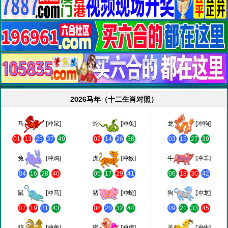
2026马年（十二生肖对照）
马
[冲鼠]
蛇
[冲兔]
龙
[冲狗]
01
13
25
37
49
02
14
26
38
03
15
27
39
兔
[冲鸡]
虎
[冲猴]
牛
[冲羊]
04
16
28
40
05
17
29
41
06
18
30
42
鼠
[冲马]
猪
[冲蛇]
狗
[冲龙]
07
19
31
43
08
20
32
44
09
21
33
45
鸡
[冲兔]
猴
[冲虎]
羊
[冲牛]